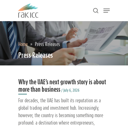
Skip
Menu
to
search
main
Close
content
Menu
Home
»
Press Releases
Press Releases
Why the UAE’s next growth story is about
more than business
/ July 6, 2026
For decades, the UAE has built its reputation as a
global trading and investment hub. Increasingly,
however, the country is becoming something more
profound: a destination where entrepreneurs,