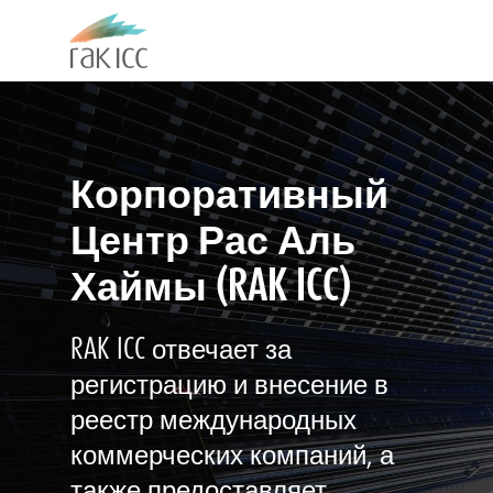
Skip
to
main
Close
content
Menu
Корпоративный
Центр Рас Аль
Хаймы (RAK ICC)
RAK ICC отвечает за
регистрацию и внесение в
реестр международных
коммерческих компаний, а
также предоставляет